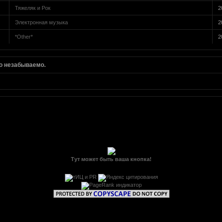
Тяжеляк и Рок
2
Электронная музыка
2
*Other*
2
о незабываемо.
Тут может быть ваша кнопка!