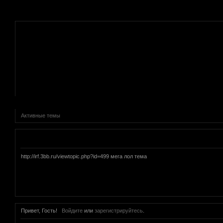
.
Активные темы
Объявление
http://irf.3bb.ru/viewtopic.php?id=499 мега лол тема
Привет, Гость!
Войдите
или
зарегистрируйтесь
.