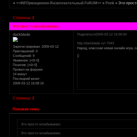
»
<<INFOрмационно-Rазвлекательный FoRUM>>
»
Punk
»
Это прост
Страница:
1
Это просто незабываемо.
darkblade
Поделиться
2009-03-12 16:06:04
http://darkblade.ru/~7043
Зарегистрирован
: 2009-03-12
Народ, классная новая онлайн игра, с
Приглашений:
0
0
Сообщений:
9
Уважение:
[+0/-0]
Позитив:
[+0/-0]
Провел на форуме:
14 минут
Последний визит:
2009-03-12 16:08:16
Страница:
1
Похожие темы
Это просто незабываемо.
[реклама вместо картинки]
href="http://altmetal.mybb.ru" target=AltmetalForum>
Это просто незабываемо.
[реклама вместо картинки]