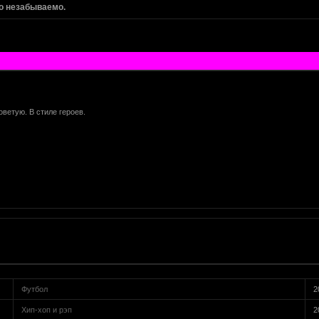
о незабываемо.
оветую. В стиле героев.
Футбол
2
Хип-хоп и рэп
2