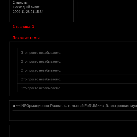
2 минуты
Последний визит:
2009-11-28 21:15:34
[реклама вместо картинки]
href="http://altmetal.mybb.ru" target=AltmetalForum>
[реклама вместо картинки]
Страница:
1
Похожие темы
[реклама вместо картинки]
Это просто незабываемо.
Это просто незабываемо.
Это просто незабываемо.
Это просто незабываемо.
Это просто незабываемо.
[реклама вместо картинки]
»
<<INFOрмационно-Rазвлекательный FoRUM>>
»
Электронная му
[реклама вместо картинки]