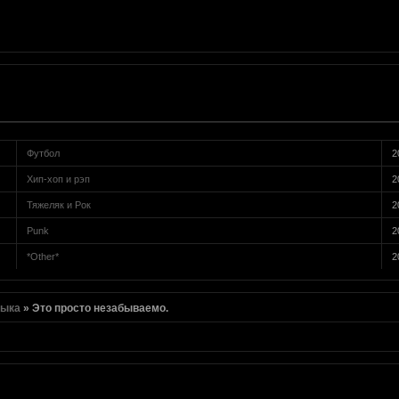
Футбол
2
Хип-хоп и рэп
2
Тяжеляк и Рок
2
Punk
2
*Other*
2
зыка
»
Это просто незабываемо.