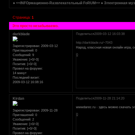
»
<<INFOрмационно-Rазвлекательный FoRUM>>
»
Электронная му
Страница:
1
Это просто незабываемо.
darkblade
Поделиться
2009-03-12 16:03:38
http://darkblade.ru/~7043
Зарегистрирован
: 2009-03-12
Народ, классная новая онлайн игра, с
Приглашений:
0
0
Сообщений:
9
Уважение:
[+0/-0]
Позитив:
[+0/-0]
Провел на форуме:
14 минут
Последний визит:
2009-03-12 16:08:16
Kirdan
Поделиться
2009-11-28 21:14:20
wwwdarec.ru - здесь можно скачать э
Зарегистрирован
: 2009-11-28
0
Приглашений:
0
Сообщений:
2
Уважение:
[+0/-0]
Позитив:
[+0/-0]
Провел на форуме: