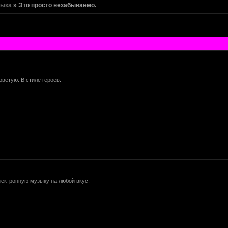
зыка
»
Это просто незабываемо.
оветую. В стиле героев.
лектронную музыку на любой вкус.