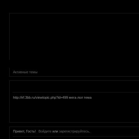
.
Активные темы
Объявление
http://irf.3bb.ru/viewtopic.php?id=499 мега лол тема
Привет, Гость!
Войдите
или
зарегистрируйтесь
.