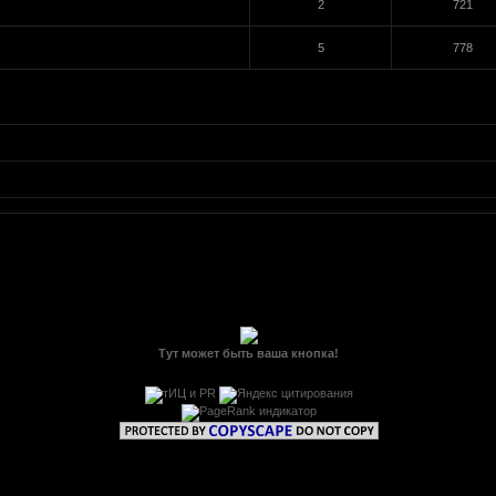
2
721
5
778
Тут может быть ваша кнопка!