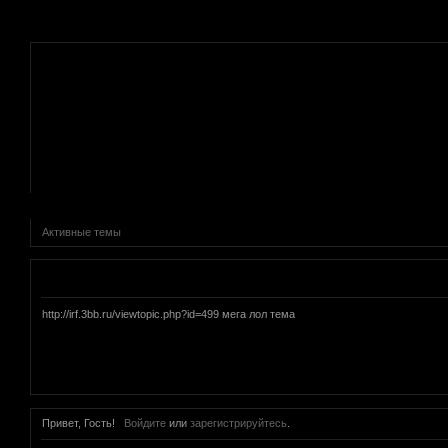
.
Активные темы
Объявление
http://irf.3bb.ru/viewtopic.php?id=499 мега лол тема
Привет, Гость!
Войдите
или
зарегистрируйтесь
.