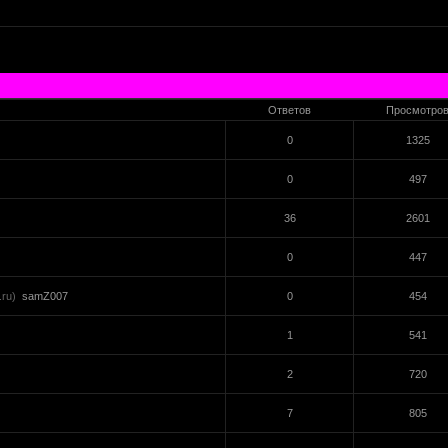
Ответов
Просмотро
0
1325
0
497
36
2601
0
447
ru)
samZ007
0
454
1
541
2
720
7
805