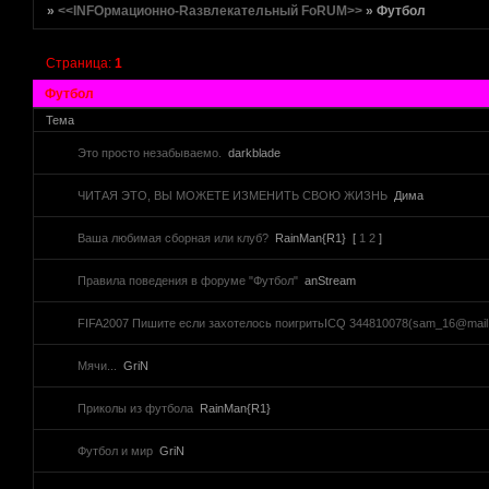
»
<<INFOрмационно-Rазвлекательный FoRUM>>
»
Футбол
Страница:
1
Футбол
Тема
Это просто незабываемо.
darkblade
ЧИТАЯ ЭТО, ВЫ МОЖЕТЕ ИЗМЕНИТЬ СВОЮ ЖИЗНЬ
Дима
Ваша любимая сборная или клуб?
RainMan{R1}
[
1
2
]
Правила поведения в форуме "Футбол"
anStream
FIFA2007 Пишите если захотелось поигритьICQ 344810078(sam_16@mail.
Мячи...
GriN
Приколы из футбола
RainMan{R1}
Футбол и мир
GriN