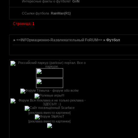
Интересные факты о футболе!
GriN
ССылки футбола
RainMan{R1}
Страница:
1
[реклама вместо картинки]
href="http://altmetal.mybb.ru" target=AltmetalForum>
[реклама вместо картинки]
»
<<INFOрмационно-Rазвлекательный FoRUM>>
»
Футбол
[реклама вместо картинки]
[реклама вместо картинки]
[реклама вместо картинки]