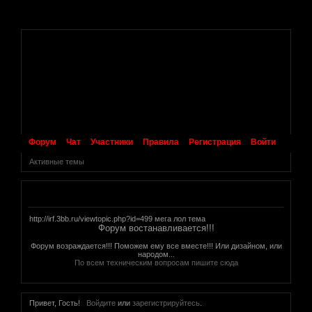
.
Форум
Чат
Участники
Правила
Регистрация
Войти
Активные темы
Объявление
http://irf.3bb.ru/viewtopic.php?id=499 мега лол тема
Форум востанавливается!!!
Форум возраждается!!! Поможем ему все вместе!!! Или дизайном, или
народом...
По всем техническим вопросам пишите сюда
Привет, Гость!
Войдите
или
зарегистрируйтесь
.