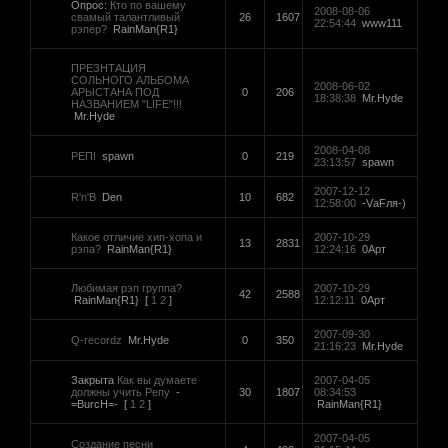
Опрос:
Кто по вашему
2008-08-06
свамый талантливый
26
1607
22:54:44
www111
рэпер?
RainMan{R1}
ПРЕЗНТАЦИЯ
СОЛЬНОГО АЛЬБОМА
2008-06-02
АРЫСТАНА ПОД
0
206
18:38:38
Mr.Hyde
НАЗВАНИЕМ "LIFE"!!!
Mr.Hyde
2008-04-08
РЕП!
spawn
0
219
23:13:57
spawn
2007-12-12
R'n'B
Den
10
682
12:58:00
-VаFля-)
Какое отличие хип-хопа и
2007-10-29
13
2831
рэпа?
RainMan{R1}
12:24:16
0Арт
Любимая рэп группа?
2007-10-29
42
2588
RainMan{R1}
[
1
2
]
12:12:11
0Арт
2007-09-30
Q-recordz
Mr.Hyde
0
350
21:16:23
Mr.Hyde
Закрыта
Как вы думаете
2007-04-05
должны учить Репу
-
30
1807
08:34:53
=BurcH=-
[
1
2
]
RainMan{R1}
2007-04-05
Создание песни