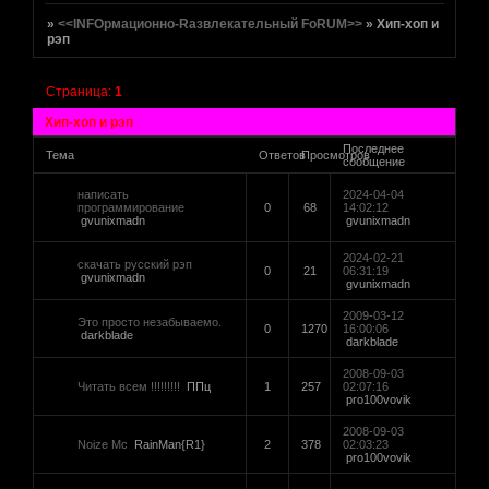
»
<<INFOрмационно-Rазвлекательный FoRUM>>
»
Хип-хоп и
рэп
Страница:
1
Хип-хоп и рэп
Последнее
Тема
Ответов
Просмотров
сообщение
написать
2024-04-04
программирование
0
68
14:02:12
gvunixmadn
gvunixmadn
2024-02-21
скачать русский рэп
0
21
06:31:19
gvunixmadn
gvunixmadn
2009-03-12
Это просто незабываемо.
0
1270
16:00:06
darkblade
darkblade
2008-09-03
Читать всем !!!!!!!!!
ППц
1
257
02:07:16
pro100vovik
2008-09-03
Noize Mc
RainMan{R1}
2
378
02:03:23
pro100vovik