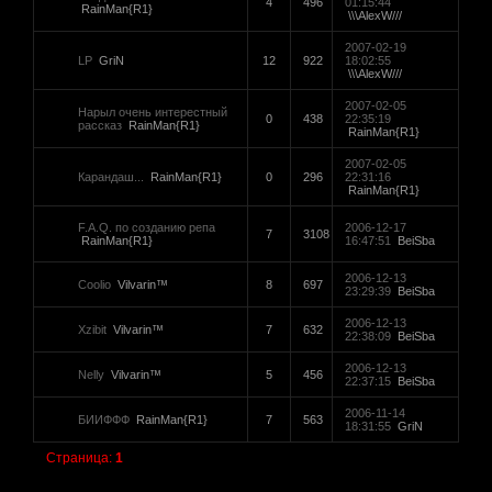
4
496
01:15:44
RainMan{R1}
\\\AlexW///
2007-02-19
LP
GriN
12
922
18:02:55
\\\AlexW///
2007-02-05
Нарыл очень интерестный
0
438
22:35:19
рассказ
RainMan{R1}
RainMan{R1}
2007-02-05
Карандаш...
RainMan{R1}
0
296
22:31:16
RainMan{R1}
F.A.Q. по созданию репа
2006-12-17
7
3108
RainMan{R1}
16:47:51
BeiSba
2006-12-13
Coolio
Vilvarin™
8
697
23:29:39
BeiSba
2006-12-13
Xzibit
Vilvarin™
7
632
22:38:09
BeiSba
[реклама вместо картинки]
href="http://altmetal.mybb.ru"
2006-12-13
target=AltmetalForum>
Nelly
Vilvarin™
5
456
22:37:15
BeiSba
[реклама вместо картинки]
2006-11-14
БИИФФФ
RainMan{R1}
7
563
18:31:55
GriN
Страница:
1
[реклама вместо картинки]