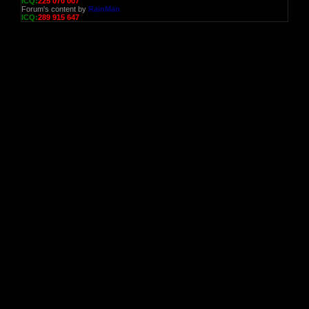
ICQ:
225 070 007
Forum's content by
RainMan
ICQ:
289 915 647
РЕГ
ав
р
ката
поис
рекл
в
прив
целев