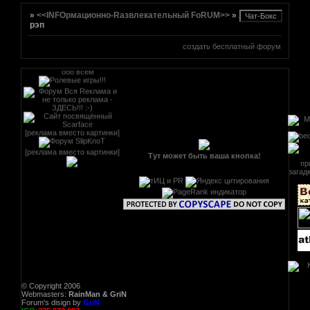
»
<<INFOрмационно-Rазвлекательный FoRUM>>
»
Хип-хоп и
рэп
создать бесплатный форум
[реклама вместо картинки]
[реклама вместо картинки]
Тут может быть ваша кнопка!
© Copyright 2006
Webmasters:
RainMan & GriN
Forum's disign by
GriN