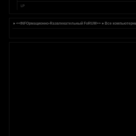
LP
[реклама вместо картинки]
»
<<INFOрмационно-Rазвлекательный FoRUM>>
»
Все компьютерн
[реклама вместо картинки]