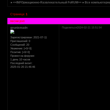
»
<<INFOрмационно-Rазвлекательный FoRUM>>
»
Все компьютерн
Страница:
1
песни рэп
gvunixmadn
Поделиться
2024-02-21 15:51:54
Зарегистрирован
: 2021-07-11
Приглашений:
0
Сообщений:
20
Уважение:
[+0/-0]
Позитив:
[+0/-0]
Провел на форуме:
1 день 10 часов
Последний визит:
2025-01-20 21:46:46