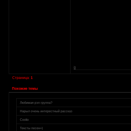
0
[реклама вместо картинки]
href="http://altmetal.mybb.ru" target=AltmetalForum>
[реклама вместо картинки]
Страница:
1
Похожие темы
[реклама вместо картинки]
Любимая рэп группа?
Нарыл очень интерестный рассказ
Coolio
Тексты песен=)