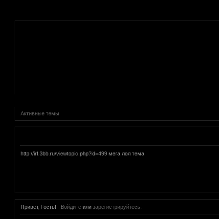
.
Активные темы
Объявление
http://irf.3bb.ru/viewtopic.php?id=499 мега лол тема
Привет, Гость!
Войдите
или
зарегистрируйтесь
.