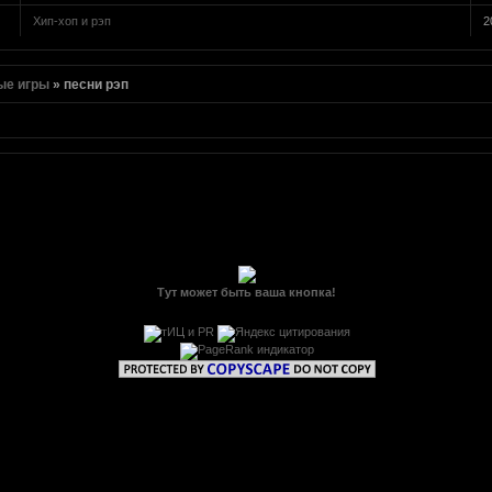
Хип-хоп и рэп
2
ые игры
»
песни рэп
Тут может быть ваша кнопка!