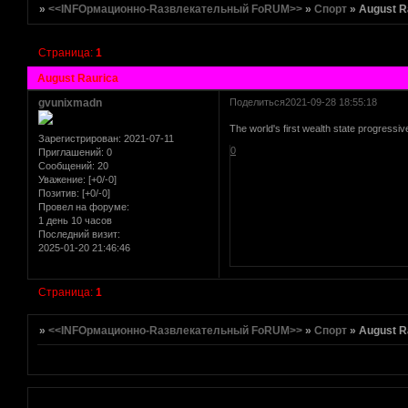
»
<<INFOрмационно-Rазвлекательный FoRUM>>
»
Спорт
»
August R
Страница:
1
[реклама вместо картинки]
href="http://altmetal.mybb.ru" target=AltmetalForum>
August Raurica
[реклама вместо картинки]
gvunixmadn
Поделиться
2021-09-28 18:55:18
The world's first wealth state progres
Зарегистрирован
: 2021-07-11
[реклама вместо картинки]
0
Приглашений:
0
Сообщений:
20
Уважение:
[+0/-0]
Позитив:
[+0/-0]
Провел на форуме:
1 день 10 часов
Последний визит:
2025-01-20 21:46:46
Страница:
1
[реклама вместо картинки]
[реклама вместо картинки]
»
<<INFOрмационно-Rазвлекательный FoRUM>>
»
Спорт
»
August R