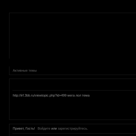
.
Активные темы
Объявление
http://irf.3bb.ru/viewtopic.php?id=499 мега лол тема
Привет, Гость!
Войдите
или
зарегистрируйтесь
.