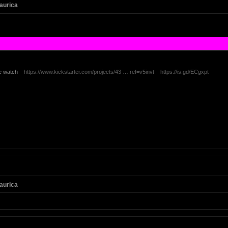
aurica
sive watch
https://www.kickstarter.com/projects/43 … ref=v5invt
https://is.gd/ECgxpt
aurica