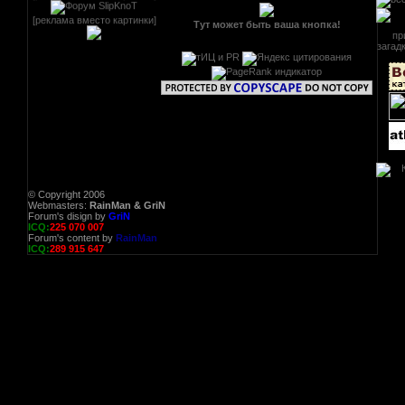
[реклама вместо картинки]
Тут может быть ваша кнопка!
© Copyright 2006
Webmasters:
RainMan & GriN
Forum's disign by
GriN
ICQ:
225 070 007
Forum's content by
RainMan
ICQ:
289 915 647