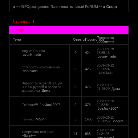
»
<<INFOрмационно-Rазвлекательный FoRUM>>
»
Спорт
Страница:
1
Спорт
Последнее
Тема
Ответов
Просмотров
сообщение
2021-09-28
August Raurica
0
424
18:55:18
gvunixmadn
gvunixmadn
2009-03-12
Это прото незабываемо.
0
425
15:56:24
darkblade
darkblade
Заработайте от 10 000 до
2008-03-21
30 000 рублей и более за
0
476
21:48:29
Дима
два месяца
Дима
2008-03-20
Тюбинги!!!
JoeJock2007
0
373
22:52:54
JoeJock2007
2008-02-11
Теннис.
MiSy*
5
1406
09:26:56
Shagrat
2008-02-08
Спортивно-бальные
-
11
935
11:24:06
=BurcH=-
alexander2