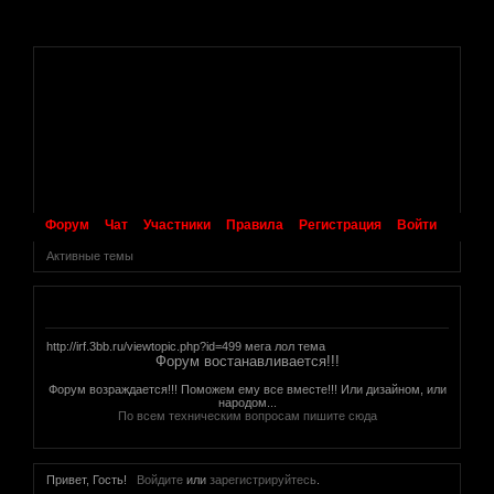
.
Форум
Чат
Участники
Правила
Регистрация
Войти
Активные темы
Объявление
http://irf.3bb.ru/viewtopic.php?id=499 мега лол тема
Форум востанавливается!!!
Форум возраждается!!! Поможем ему все вместе!!! Или дизайном, или
народом...
По всем техническим вопросам пишите сюда
Привет, Гость!
Войдите
или
зарегистрируйтесь
.