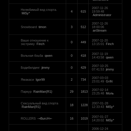
2007-11-26
Нелюбимый вид спорта.
4
615
19:59:48
MiSy*
Administrator
2007-11-26
Snowboard
timon
3
512
18:00:06
anStream
Ваше отношение к
2007-11-20
0
449
экстриму
Finch
13:15:01
Finch
2007-11-19
Вольная боьба
qwen
0
418
14:43:58
qwen
2007-10-25
Бодибилдинг
jimmy
0
429
07:41:53
jimmy
2007-03-03
Ямакаси
Igor99
2
734
23:01:49
GriN
2007-02-14
Паркур
RainMan{R1}
29
1813
23:25:48
Моль
Сексуальный вид спорта
2007-01-28
18
1228
RainMan{R1}
12:33:43
MiSy*
2007-01-27
ROLLERS
-=BurcH=-
16
1019
14:20:02
MiSy*
2006-12-24