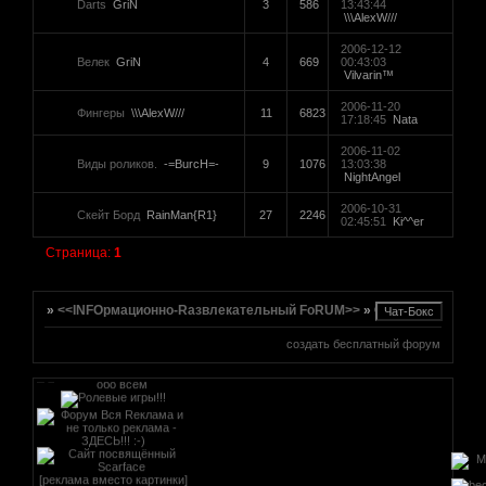
Darts
GriN
3
586
13:43:44
\\\AlexW///
2006-12-12
Велек
GriN
4
669
00:43:03
Vilvarin™
2006-11-20
Фингеры
\\\AlexW///
11
6823
17:18:45
Nata
[реклама вместо картинки]
href="http://altmetal.mybb.ru"
2006-11-02
target=AltmetalForum>
Виды роликов.
-=BurcH=-
9
1076
13:03:38
[реклама вместо картинки]
NightAngel
2006-10-31
Скейт Борд
RainMan{R1}
27
2246
02:45:51
Ki^^er
[реклама вместо картинки]
Страница:
1
»
<<INFOрмационно-Rазвлекательный FoRUM>>
»
Спорт
создать бесплатный форум
[реклама вместо картинки]