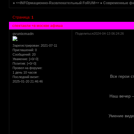
»
<<INFOрмационно-Rазвлекательный FoRUM>>
»
Современные ф
Страница:
1
спектакли +в москве афиша
gvunixmadn
Поделиться
2024-04-13 06:24:26
Зарегистрирован
: 2021-07-11
Приглашений:
0
Сообщений:
20
Уважение:
[+0/-0]
Позитив:
[+0/-0]
Провел на форуме:
1 день 10 часов
Все герои с
Последний визит:
2025-01-20 21:46:46
Наш вечер —
Умение видет