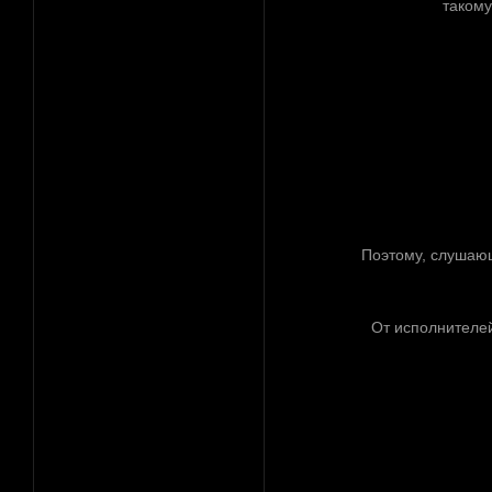
такому
Поэтому, слушающ
От исполнителей
[реклама вместо картинки]
href="http://altmetal.mybb.ru" target=AltmetalForum>
[реклама вместо картинки]