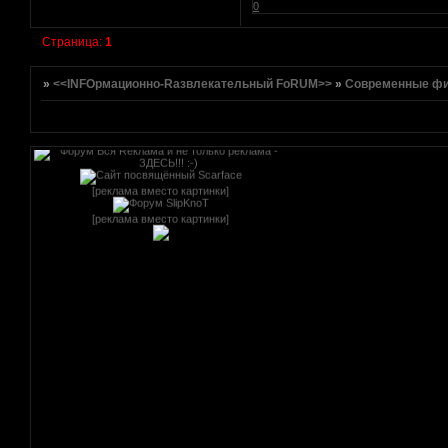
[реклама вместо картинки]
0
Страница:
1
»
<<INFOрмационно-Rазвлекательный FoRUM>>
»
Современные ф
[реклама вместо картинки]
[реклама вместо картинки]