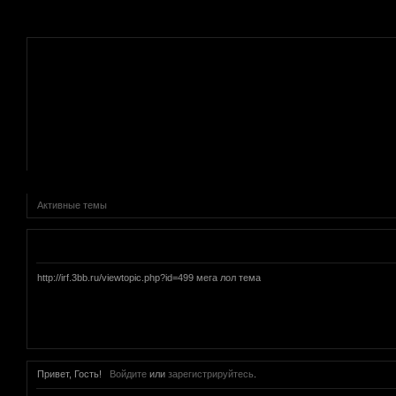
.
Активные темы
Объявление
http://irf.3bb.ru/viewtopic.php?id=499 мега лол тема
Привет, Гость!
Войдите
или
зарегистрируйтесь
.