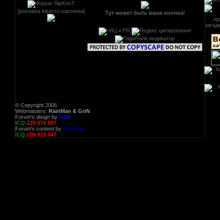
[реклама вместо картинки]
Тут может быть ваша кнопка!
© Copyright 2006
Webmasters:
RainMan & GriN
Forum's disign by
GriN
ICQ:
225 070 007
Forum's content by
RainMan
ICQ:
289 915 647