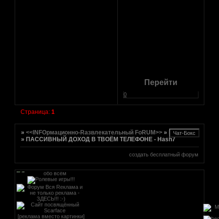
[реклама вместо картинки]
href="http://altmetal.mybb.ru"
target=AltmetalForum>
[реклама вместо картинки]
Перейти
0
[реклама вместо картинки]
Страница:
1
»
<<INFOрмационно-Rазвлекательный FoRUM>>
»
Интернет
»
ПАССИВНЫЙ ДОХОД В ТВОЁМ ТЕЛЕФОНЕ - Hash7
создать бесплатный форум
[реклама вместо картинки]