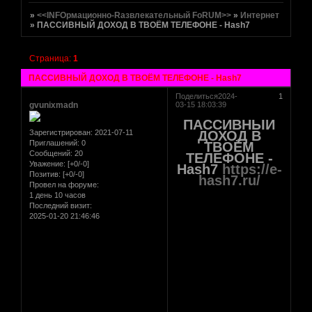
»
<<INFOрмационно-Rазвлекательный FoRUM>>
»
Интернет
»
ПАССИВНЫЙ ДОХОД В ТВОЁМ ТЕЛЕФОНЕ - Hash7
Страница:
1
ПАССИВНЫЙ ДОХОД В ТВОЁМ ТЕЛЕФОНЕ - Hash7
Поделиться
2024-
1
gvunixmadn
03-15 18:03:39
ПАССИВНЫЙ
Зарегистрирован
: 2021-07-11
ДОХОД В
Приглашений:
0
ТВОЁМ
Сообщений:
20
ТЕЛЕФОНЕ -
Уважение:
[+0/-0]
Hash7
https://e-
Позитив:
[+0/-0]
hash7.ru/
Провел на форуме:
1 день 10 часов
Последний визит:
2025-01-20 21:46:46