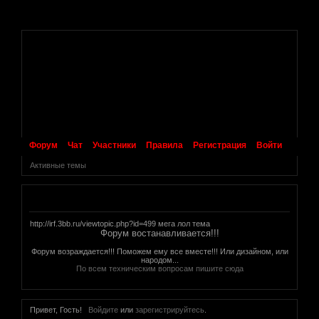
.
Форум
Чат
Участники
Правила
Регистрация
Войти
Активные темы
Объявление
http://irf.3bb.ru/viewtopic.php?id=499 мега лол тема
Форум востанавливается!!!
Форум возраждается!!! Поможем ему все вместе!!! Или дизайном, или
народом...
По всем техническим вопросам пишите сюда
Привет, Гость!
Войдите
или
зарегистрируйтесь
.