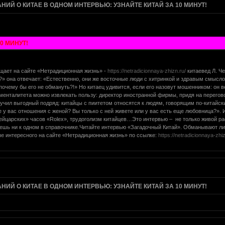
АНИЙ О КИТАЕ В ОДНОМ ИНТЕРВЬЮ: УЗНАЙТЕ КИТАЙ ЗА 10 МИНУТ!
0 МИНУТ!
щает на сайте «Нетрадиционная жизнь» -
https://netradicionnaya-zhizn.ru/
китаевед Л. Ч
 она отвечает: «Естественно, они же восточные люди с хитринкой и здравым смыслом
о почему бы его не обмануть?!» Но китаец удивится, если его назовут мошенником: он
о менталитета можно извлекать пользу: директор иностранной фирмы, придя на перегов
олучил выгодный подряд: китайцы с пиитетом относятся к людям, говорящим по-китайск
е у вас отношения с женой? Вы только с ней живете или у вас есть еще любовница?». 
ейцарских» часов «Rolex», трудоголизм китайцев…Это интервью – не только живой рас
дешь ни к одном в справочнике.Читайте интервью «Загадочный Китай». Обманывают ли
 интересного на сайте «Нетрадиционная жизнь» по ссылке:
https://netradicionnaya-zhiz
АНИЙ О КИТАЕ В ОДНОМ ИНТЕРВЬЮ: УЗНАЙТЕ КИТАЙ ЗА 10 МИНУТ!