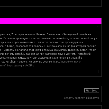
1
ерникова, 7 лет прожившая в Шанхае. В интервью «Загадочный Китай» на
. Если иностранец ни слова не понимает по-китайски, если он полный лопух
 ведь к вам хорошо относится – «просто пользуется» простодушием
оры в Китае, поздоровался со всеми на китайском языке (на котором больше
и.В интервью китаевед дает ключ к пониманию многих традиций Китая, где не
Или: почему китайцы так кричат при разговоре друг с другом? Китайский
сказ о новом Китае, но «топ» эксклюзивных и полезных знаний о
 нас китайцы и опасны ли они» по ссылке:
https://netradicionnaya-
n.ru/
https://goo-gl.su/KZFIg
создать бесплатный форум