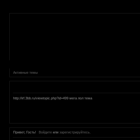
.
Активные темы
Объявление
http://irf.3bb.ru/viewtopic.php?id=499 мега лол тема
Привет, Гость!
Войдите
или
зарегистрируйтесь
.