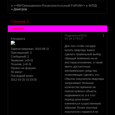
»
<<INFOрмационно-Rазвлекательный FoRUM>>
»
ФЛУД
»
Дмитров
Страница:
1
Дмитров
Поделиться
2012-
1
Kleopatra
01-18 17:43:27
Для того чтобы сегодня
Зарегистрирован
: 2010-08-11
купить квартиру важно
Приглашений:
0
сделать правильный выбор,
Сообщений:
2
обращая внимание на ее
Уважение:
[+0/-0]
месторасположение, а также
Позитив:
[+0/-0]
иметь достаточные
Провел на форуме:
материальные средства,
56 минут
позволяющие сделать это.
Последний визит:
Обычно покупатели квартиры
2012-03-20 15:33:00
затрачивают большое
количество времени на
поиски нужного объекта
недвижимости, и в этот
период цена может
измениться существенным
образом. Более опытные
покупатели стараются не