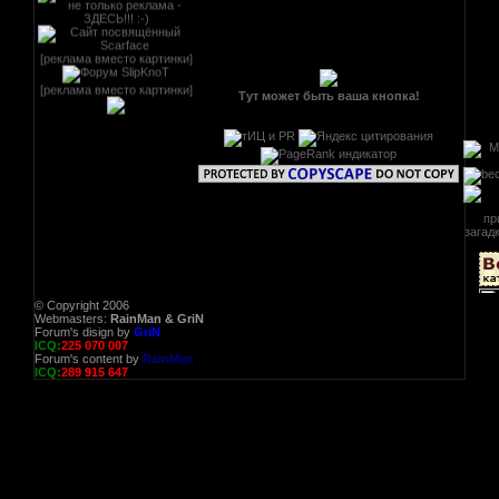
[реклама вместо картинки]
[реклама вместо картинки]
Тут может быть ваша кнопка!
© Copyright 2006
Webmasters:
RainMan & GriN
Forum's disign by
GriN
ICQ:
225 070 007
Forum's content by
RainMan
ICQ:
289 915 647