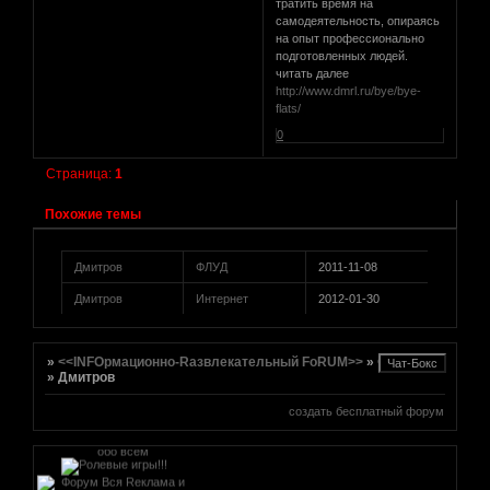
тратить время на
самодеятельность, опираясь
на опыт профессионально
подготовленных людей.
читать далее
http://www.dmrl.ru/bye/bye-
flats/
0
Страница:
1
[реклама вместо картинки]
href="http://altmetal.mybb.ru"
Похожие темы
target=AltmetalForum>
[реклама вместо картинки]
Дмитров
ФЛУД
2011-11-08
Дмитров
Интернет
2012-01-30
[реклама вместо картинки]
»
<<INFOрмационно-Rазвлекательный FoRUM>>
»
ФЛУД
»
Дмитров
создать бесплатный форум