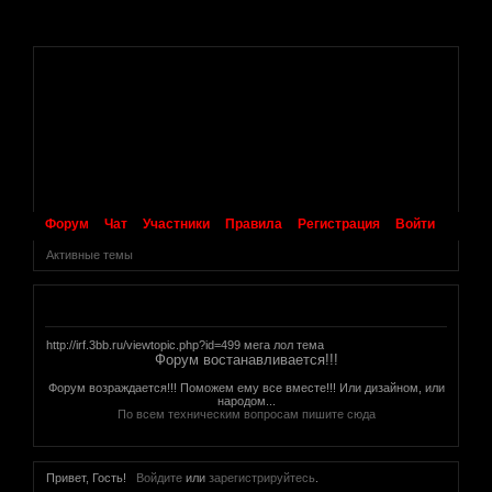
.
Форум
Чат
Участники
Правила
Регистрация
Войти
Активные темы
Объявление
http://irf.3bb.ru/viewtopic.php?id=499 мега лол тема
Форум востанавливается!!!
Форум возраждается!!! Поможем ему все вместе!!! Или дизайном, или
народом...
По всем техническим вопросам пишите сюда
Привет, Гость!
Войдите
или
зарегистрируйтесь
.