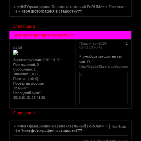
»
<<INFOрмационно-Rазвлекательный FoRUM>>
»
Гостевая
=)
»
Твоя фотография в старости???
Страница:
1
Твоя фотография в старости???
[реклама вместо картинки]
href="http://altmetal.mybb.ru"
Поделиться
2010-
1
target=AltmetalForum>
salut
01-31 13:40:42
[реклама вместо картинки]
Кто-нибудь заходил на этот
Зарегистрирован
: 2010-01-30
сайт??
Приглашений:
0
http://f5a05e38.seriousfiles.com
Сообщений:
1
[реклама вместо картинки]
Уважение:
[+0/-0]
0
Позитив:
[+0/-0]
Провел на форуме:
12 минут
Последний визит:
2010-01-31 13:41:00
Страница:
1
»
<<INFOрмационно-Rазвлекательный FoRUM>>
»
Гостевая
=)
»
Твоя фотография в старости???
[реклама вместо картинки]
создать бесплатный форум