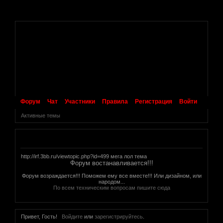
.
Форум
Чат
Участники
Правила
Регистрация
Войти
Активные темы
Объявление
http://irf.3bb.ru/viewtopic.php?id=499 мега лол тема
Форум востанавливается!!!
Форум возраждается!!! Поможем ему все вместе!!! Или дизайном, или
народом...
По всем техническим вопросам пишите сюда
Привет, Гость!
Войдите
или
зарегистрируйтесь
.