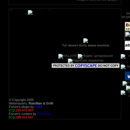
[реклама вместо картинки]
Тут может быть ваша кнопка!
© Copyright 2006
Webmasters:
RainMan & GriN
Forum's disign by
GriN
ICQ:
225 070 007
Forum's content by
RainMan
ICQ:
289 915 647