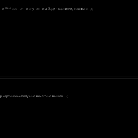
о ***** все то что внутри тега боди - картинки, тексты и т.д.
 картинки></body> но ничего не вышло....(