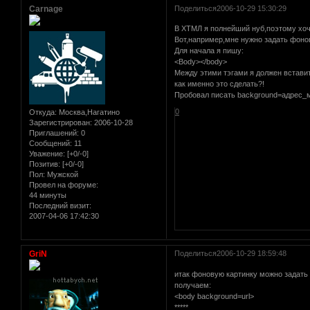
Carnage
Поделиться
2006-10-29 15:30:29
В ХТМЛ я полнейший нуб,поэтому хоч
Вот,например,мне нужно задать фоно
Для начала я пишу:
<Body></body>
Между этими тэгами я должен встави
как именно это сделать?!
Пробовал писать background=адрес_м
0
Откуда:
Москва,Нагатино
Зарегистрирован
: 2006-10-28
Приглашений:
0
Сообщений:
11
Уважение:
[+0/-0]
Позитив:
[+0/-0]
Пол:
Мужской
Провел на форуме:
44 минуты
Последний визит:
2007-04-06 17:42:30
GriN
Поделиться
2006-10-29 18:59:48
итак фоновую картинку можно задать 
получаем:
<body background=url>
*****