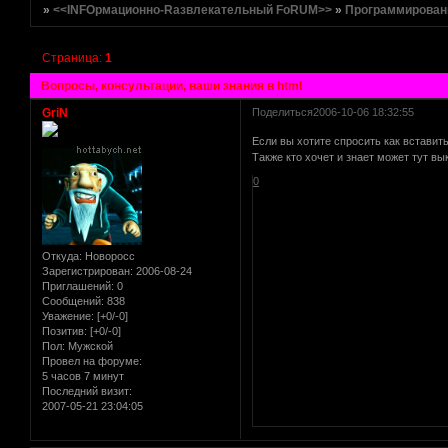
»
<<INFOрмационно-Rазвлекательный FoRUM>>
»
Программирован
Страница:
1
Вопросы, консультации, ваши знания в html
GriN
Поделиться
2006-10-06 18:32:55
Если вы хотите спросить как вставить 
Также кто хочет и знает может тут в
0
Откуда:
Новоросс
Зарегистрирован
: 2006-08-24
Приглашений:
0
Сообщений:
838
Уважение:
[+0/-0]
Позитив:
[+0/-0]
Пол:
Мужской
Провел на форуме:
5 часов 7 минут
Последний визит:
2007-05-21 23:04:05