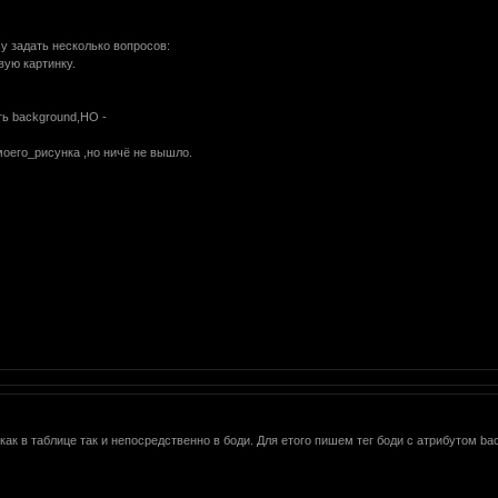
у задать несколько вопросов:
вую картинку.
ть background,НО -
оего_рисунка ,но ничё не вышло.
как в таблице так и непосредственно в боди. Для етого пишем тег боди с атрибутом ba