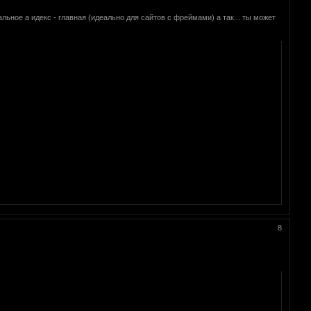
альное а идекс - главная (идеально для сайтов с фреймами) а так... ты может
8