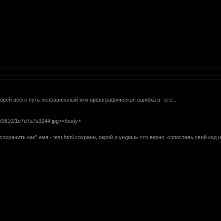
корей всего путь неправильный или орфографическая ошибка в теге...
.ru/0610/1e7d7a7a3244.jpg></body>
сохранить как" имя - test.html сохрани, окрой и уидишь что верно. сопоставь свой код