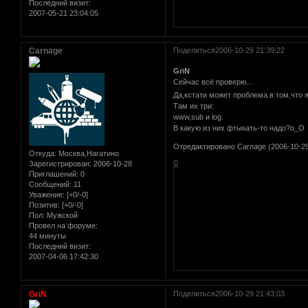
Последний визит:
2007-05-21 23:04:05
Carnage
Поделиться
2006-10-29 21:39:22
GriN
Сейчас всё проверю...
Да,кстати может проблема в том,что я
Там их три:
www,sub и log.
В какую из них фтыкать-то надо?о_О
Отредактировано Carnage (2006-10-29
Откуда:
Москва,Нагатино
0
Зарегистрирован
: 2006-10-28
Приглашений:
0
Сообщений:
11
Уважение:
[+0/-0]
Позитив:
[+0/-0]
Пол:
Мужской
Провел на форуме:
44 минуты
Последний визит:
2007-04-06 17:42:30
GriN
Поделиться
2006-10-29 21:43:03