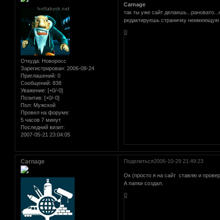
Carnage
так ты уже сайт делаешь...рановато..
редактируешь страничку неимеющую о
0
Откуда:
Новоросс
Зарегистрирован
: 2006-08-24
Приглашений:
0
Сообщений:
838
Уважение:
[+0/-0]
Позитив:
[+0/-0]
Пол:
Мужской
Провел на форуме:
5 часов 7 минут
Последний визит:
2007-05-21 23:04:05
Carnage
Поделиться
2006-10-29 21:49:23
Ок (просто я на сайт ставлю и провер
А папки создал.
0