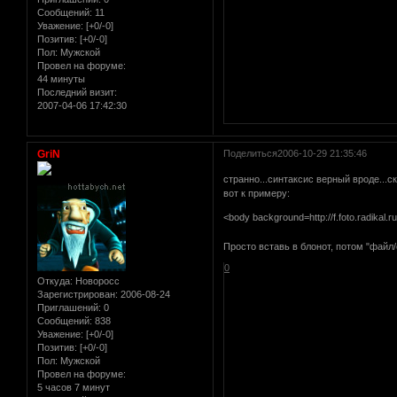
Сообщений:
11
Уважение:
[+0/-0]
Позитив:
[+0/-0]
Пол:
Мужской
Провел на форуме:
44 минуты
Последний визит:
2007-04-06 17:42:30
GriN
Поделиться
2006-10-29 21:35:46
странно...синтаксис верный вроде...с
вот к примеру:
<body background=http://f.foto.radikal
Просто вставь в блонот, потом "файл/
0
Откуда:
Новоросс
Зарегистрирован
: 2006-08-24
Приглашений:
0
Сообщений:
838
Уважение:
[+0/-0]
Позитив:
[+0/-0]
Пол:
Мужской
Провел на форуме:
5 часов 7 минут