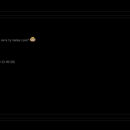
 не в ту папку сую?
 21:40:18)