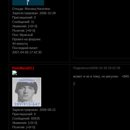
Откуда:
Москва,Нагатино
Зарегистрирован
: 2006-10-28
Приглашений:
0
Сообщений:
11
Уважение:
[+0/-0]
Позитив:
[+0/-0]
Пол:
Мужской
Провел на форуме:
44 минуты
Последний визит:
2007-04-06 17:42:30
RainMan{R1}
Поделиться
2006-10-30 20:02:38
может я не в тему, но рисунок- <IMG
0
Зарегистрирован
: 2006-08-21
Приглашений:
0
Сообщений:
65535
Уважение:
[+0/-0]
Позитив:
[+0/-0]