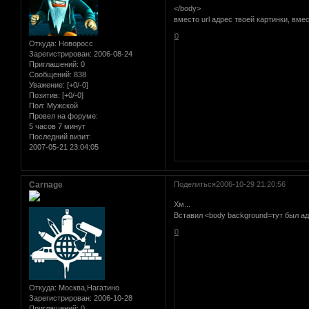
</body>
вместо url адрес твоей картинки, вмест
0
Откуда:
Новоросс
Зарегистрирован
: 2006-08-24
Приглашений:
0
Сообщений:
838
Уважение:
[+0/-0]
Позитив:
[+0/-0]
Пол:
Мужской
Провел на форуме:
5 часов 7 минут
Последний визит:
2007-05-21 23:04:05
Carnage
Поделиться
2006-10-29 21:20:56
Хм...
Вставил <body background=тут был адр
0
Откуда:
Москва,Нагатино
Зарегистрирован
: 2006-10-28
Приглашений:
0