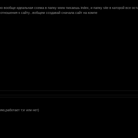
.но вообще идеальная схема в папку www пихаешь index, и папку site в каторой все ост
тношения к сайту...вобщем создавай сначала сайт на компе
яю,работает тэг или нет)