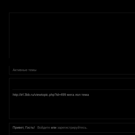
.
Активные темы
Объявление
http://irf.3bb.ru/viewtopic.php?id=499 мега лол тема
Привет, Гость!
Войдите
или
зарегистрируйтесь
.