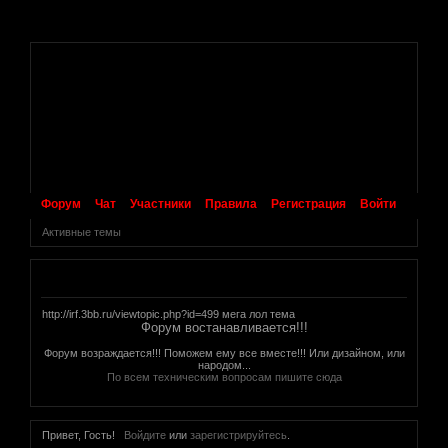
.
Форум
Чат
Участники
Правила
Регистрация
Войти
Активные темы
Объявление
http://irf.3bb.ru/viewtopic.php?id=499 мега лол тема
Форум востанавливается!!!
Форум возраждается!!! Поможем ему все вместе!!! Или дизайном, или
народом...
По всем техническим вопросам пишите сюда
Привет, Гость!
Войдите
или
зарегистрируйтесь
.