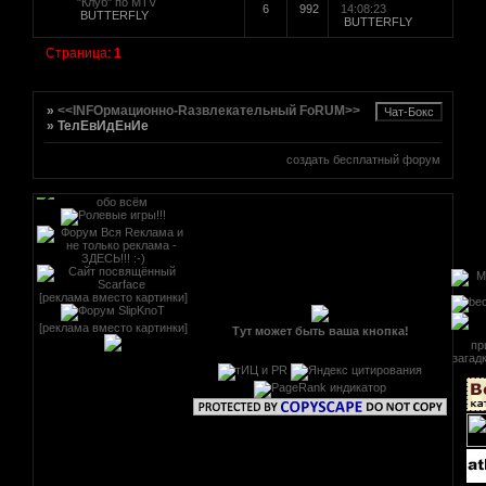
"Клуб" по MTV
6
992
14:08:23
BUTTERFLY
BUTTERFLY
Страница:
1
[реклама вместо картинки]
»
<<INFOрмационно-Rазвлекательный FoRUM>>
»
ТелЕвИдЕнИе
создать бесплатный форум
[реклама вместо картинки]
[реклама вместо картинки]
Тут может быть ваша кнопка!