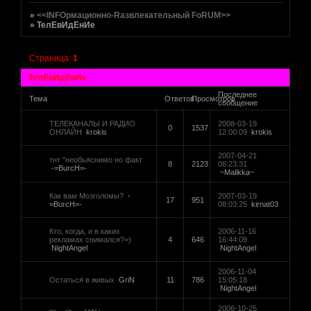
»
<<INFOрмационно-Rазвлекательный FoRUM>>
»
ТелЕвИдЕнИе
Страница:
1
ТелЕвИдЕнИе
Последнее
Тема
Ответов
Просмотров
сообщение
ТЕЛЕКАНАЛЫ И РАДИО
2008-03-19
0
1537
ОНЛАЙН
krokis
12:00:09
krokis
2007-04-21
тнт "необьяснимо но факт
8
2123
08:23:31
-=BurcH=-
~Malikka~
Как вам Мозголомы?
-
2007-03-19
17
951
=BurcH=-
08:03:25
kirnat03
Кто, когда, и в каких
2006-11-16
рекламах снимался?=)
4
646
16:44:09
NightAngel
NightAngel
2006-11-04
[реклама вместо картинки]
Остаться в живых
GriN
11
786
15:05:18
href="http://altmetal.mybb.ru"
NightAngel
target=AltmetalForum>
[реклама вместо картинки]
2006-10-25