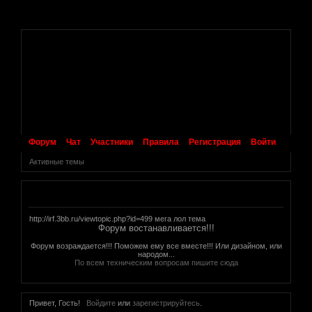
.
Форум
Чат
Участники
Правила
Регистрация
Войти
Активные темы
Объявление
http://irf.3bb.ru/viewtopic.php?id=499 мега лол тема
Форум востанавливается!!!
Форум возраждается!!! Поможем ему все вместе!!! Или дизайном, или
народом...
По всем техническим вопросам пишите сюда
Привет, Гость!
Войдите
или
зарегистрируйтесь
.