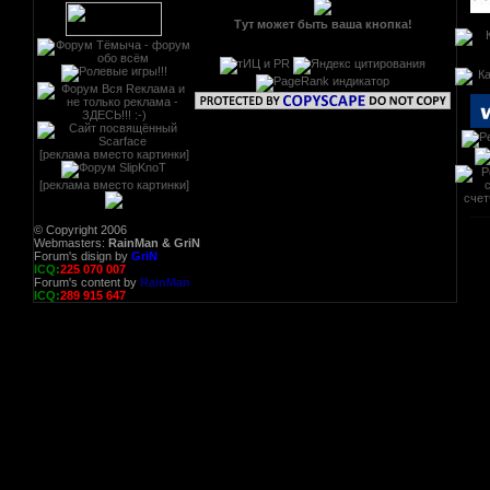
Тут может быть ваша кнопка!
[реклама вместо картинки]
[реклама вместо картинки]
© Copyright 2006
Webmasters:
RainMan & GriN
Forum's disign by
GriN
ICQ:
225 070 007
Forum's content by
RainMan
ICQ:
289 915 647
РЕГ
ав
р
ката
поис
рекл
в