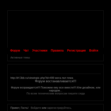
.
Форум
Чат
Участники
Правила
Регистрация
Войти
Активные темы
Объявление
http://irf.3bb.ru/viewtopic.php?id=499 мега лол тема
Форум востанавливается!!!
Форум возраждается!!! Поможем ему все вместе!!! Или дизайном, или
народом...
По всем техническим вопросам пишите сюда
Привет, Гость!
Войдите
или
зарегистрируйтесь
.