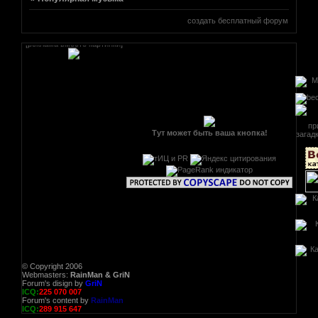
создать бесплатный форум
[реклама вместо картинки]
[реклама вместо картинки]
Тут может быть ваша кнопка!
© Copyright 2006
Webmasters:
RainMan & GriN
Forum's disign by
GriN
ICQ:
225 070 007
Forum's content by
RainMan
ICQ:
289 915 647