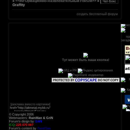
»
<<INFOрмационно-Rазвлекательный FoRUM>>
»
Рисунки и
Graffity
создать бесплатный форум
Тут может быть ваша кнопка!
[реклама вместо картинки]
href="http://altmetal.mybb.ru"
target=AltmetalForum>
[реклама вместо картинки]
© Copyright 2006
Webmasters:
RainMan & GriN
Forum's disign by
GriN
ICQ:
225 070 007
Forum's content by
RainMan