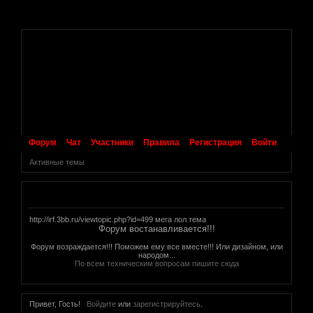
.
Форум
Чат
Участники
Правила
Регистрация
Войти
Активные темы
Объявление
http://irf.3bb.ru/viewtopic.php?id=499 мега лол тема
Форум востанавливается!!!
Форум возраждается!!! Поможем ему все вместе!!! Или дизайном, или
народом...
По всем техническим вопросам пишите сюда
Привет, Гость!
Войдите
или
зарегистрируйтесь
.