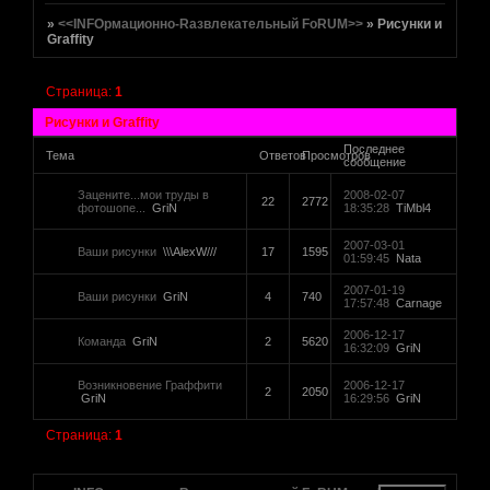
»
<<INFOрмационно-Rазвлекательный FoRUM>>
»
Рисунки и
Graffity
Страница:
1
Рисунки и Graffity
Последнее
Тема
Ответов
Просмотров
сообщение
Зацените...мои труды в
2008-02-07
22
2772
фотошопе...
GriN
18:35:28
TiMbl4
2007-03-01
Ваши рисунки
\\\AlexW///
17
1595
01:59:45
Nata
2007-01-19
Ваши рисунки
GriN
4
740
17:57:48
Carnage
2006-12-17
Команда
GriN
2
5620
16:32:09
GriN
Возникновение Граффити
2006-12-17
2
2050
GriN
16:29:56
GriN
Страница:
1