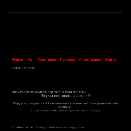
.
Форум
Чат
Участники
Правила
Регистрация
Войти
Активные темы
Объявление
http://irf.3bb.ru/viewtopic.php?id=499 мега лол тема
Форум востанавливается!!!
Форум возраждается!!! Поможем ему все вместе!!! Или дизайном, или
народом...
По всем техническим вопросам пишите сюда
Привет, Гость!
Войдите
или
зарегистрируйтесь
.