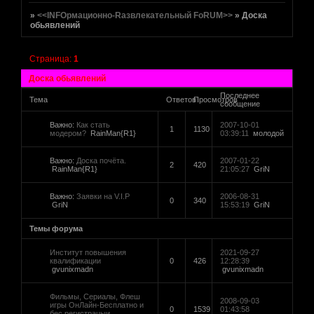
»
<<INFOрмационно-Rазвлекательный FoRUM>>
»
Доска
обьявлений
Страница:
1
Доска обьявлений
Последнее
Тема
Ответов
Просмотров
сообщение
Важно:
Как стать
2007-10-01
1
1130
модером?
RainMan{R1}
03:39:11
молодой
Важно:
Доска почёта.
2007-01-22
2
420
RainMan{R1}
21:05:27
GriN
Важно:
Заявки на V.I.P
2006-08-31
0
340
GriN
15:53:19
GriN
Темы форума
Институт повышения
2021-09-27
квалификации
0
426
12:28:39
gvunixmadn
gvunixmadn
Фильмы, Сериалы, Флеш
2008-09-03
игры ОнЛайн-Бесплатно и
0
1539
01:43:58
бес регистрацыи