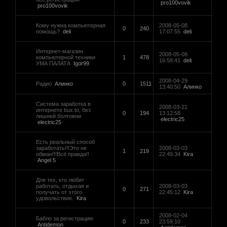
pro100vovik
pro100vovik
Кому нужна компьютерная
2008-05-08
0
240
помощь?
deli
17:07:55
deli
Интернет-магазин
2008-05-08
компьютерной техники
1
478
16:58:41
deli
УМА ПАЛАТА
Igor99
2008-04-29
Радио
Алинко
0
1511
13:40:50
Алинко
Cистема заработка в
2008-03-21
интернете bux.to, без
0
194
13:12:58
лишней болтовни
electric25
electric25
Есть реальный способ
заработать!!!Это не
2008-03-03
1
219
обман!!!Всё правда!!
22:49:34
Kira
Angel 5
Для тех, кто любит
работать, отдыхая и
2008-03-03
0
271
получать от этого
22:45:12
Kira
удовольствие.
Kira
2008-02-04
Бабло за регистрацию
0
233
23:59:10
Antidemon