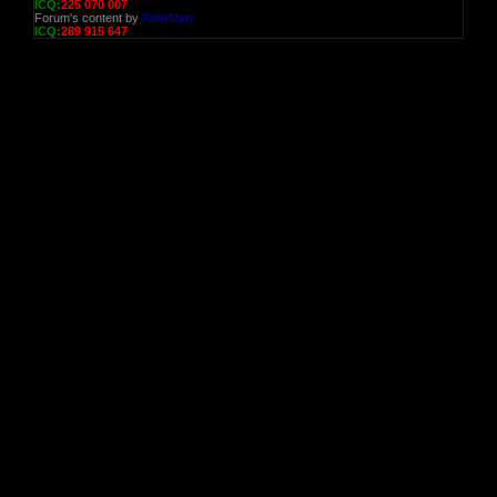
ICQ:
225 070 007
Forum's content by
RainMan
ICQ:
289 915 647
РЕГ
ав
р
ката
поис
рекл
в
прив
целев