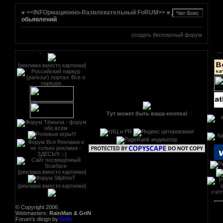
[реклама вместо картинки]
»
<<INFOрмационно-Rазвлекательный FoRUM>>
»
Доска
href="http://altmetal.mybb.ru"
обьявлений
target=AltmetalForum>
[реклама вместо картинки]
создать бесплатный форум
[реклама вместо картинки]
Тут может быть ваша кнопка!
[реклама вместо картинки]
[реклама вместо картинки]
© Copyright 2006
Webmasters:
RainMan & GriN
Forum's disign by
GriN