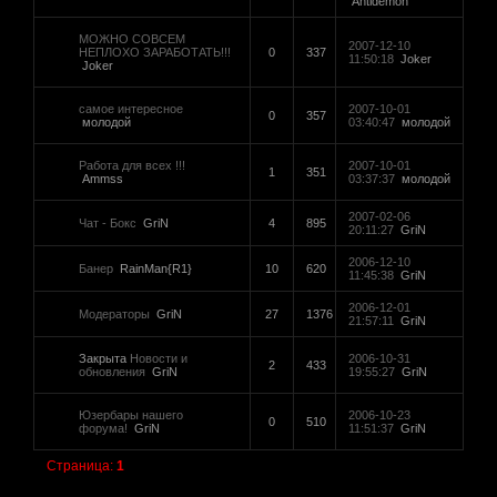
Antidemon
МОЖНО СОВСЕМ
2007-12-10
НЕПЛОХО ЗАРАБОТАТЬ!!!
0
337
11:50:18
Joker
Joker
самое интересное
2007-10-01
0
357
молодой
03:40:47
молодой
Работа для всех !!!
2007-10-01
1
351
Ammss
03:37:37
молодой
2007-02-06
Чат - Бокс
GriN
4
895
20:11:27
GriN
2006-12-10
Банер
RainMan{R1}
10
620
11:45:38
GriN
2006-12-01
Модераторы
GriN
27
1376
21:57:11
GriN
Закрыта
Новости и
2006-10-31
2
433
обновления
GriN
19:55:27
GriN
Юзербары нашего
2006-10-23
0
510
форума!
GriN
11:51:37
GriN
Страница:
1