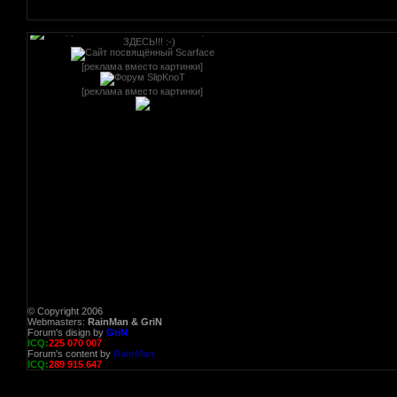
[реклама вместо картинки]
[реклама вместо картинки]
© Copyright 2006
Webmasters:
RainMan & GriN
Forum's disign by
GriN
ICQ:
225 070 007
Forum's content by
RainMan
ICQ:
289 915 647