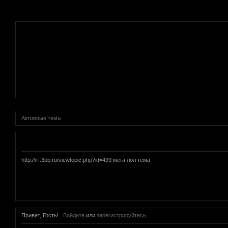
.
Активные темы
Объявление
http://irf.3bb.ru/viewtopic.php?id=499 мега лол тема
Привет, Гость!
Войдите
или
зарегистрируйтесь
.