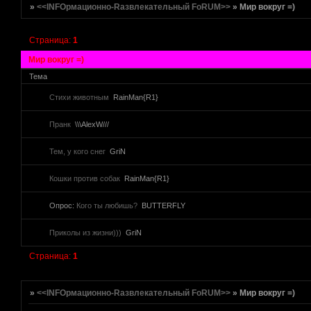
»
<<INFOрмационно-Rазвлекательный FoRUM>>
»
Мир вокруг =)
Страница:
1
Мир вокруг =)
Тема
Стихи животным
RainMan{R1}
Пранк
\\\AlexW///
Тем, у кого снег
GriN
[реклама вместо картинки]
Кошки против собак
RainMan{R1}
href="http://altmetal.mybb.ru" target=AltmetalForum>
[реклама вместо картинки]
Опрос:
Кого ты любишь?
BUTTERFLY
Приколы из жизни)))
GriN
[реклама вместо картинки]
Страница:
1
»
<<INFOрмационно-Rазвлекательный FoRUM>>
»
Мир вокруг =)