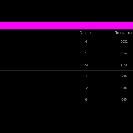
Ответов
Просмотро
4
2032
1
354
23
1131
11
739
12
688
6
645