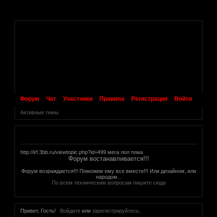
.
Форум
Чат
Участники
Правила
Регистрация
Войти
Активные темы
Объявление
http://irf.3bb.ru/viewtopic.php?id=499 мега лол тема
Форум востанавливается!!!
Форум возраждается!!! Поможем ему все вместе!!! Или дизайном, или
народом...
По всем техническим вопросам пишите сюда
Привет, Гость!
Войдите
или
зарегистрируйтесь
.