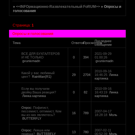
»
<<INFOрмационно-Rазвлекательный FoRUM>>
»
Опросы и
голосования
Страница:
1
Опросы и голосования
Последнее
Тема
Ответов
Просмотров
сообщение
ВСЕ ДЛЯ БУХГАЛТЕРОВ
2021-09-29
И НЕ ТОЛЬКО
0
394
01:00:26
gvunixmadn
gvunixmadn
2010-09-16
Какой у вас любимый
29
2704
16:46:25
Линка
цвет?
RainMan{R1}
картинка
Если вы получили
2010-09-16
двойку.Ваша реакция?
0
82
16:43:19
Линка
Линка картинка
картинка
Опрос:
Пофигист,
пессемист, оптимист, Кем
2007-04-17
16
789
вы из них являетесь?
18:28:18
Моль
BUTTERFLY
Опрос:
Левша или
2007-02-11
13
780
правша?
BUTTERFLY
00:52:39
Моль