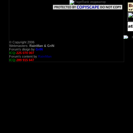
© Copyright 2006
Webmasters:
RainMan & GriN
Forum's disign by
GriN
ICQ:
225 070 007
Forum's content by
RainMan
ICQ:
289 915 647
РЕГ