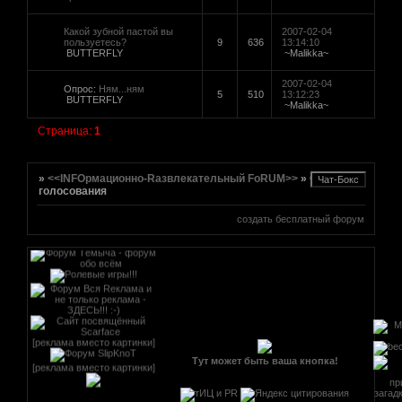
Какой зубной пастой вы
2007-02-04
пользуетесь?
9
636
13:14:10
[реклама вместо картинки]
BUTTERFLY
~Malikka~
href="http://altmetal.mybb.ru"
target=AltmetalForum>
2007-02-04
[реклама вместо картинки]
Опрос:
Ням...ням
5
510
13:12:23
BUTTERFLY
~Malikka~
Страница:
1
[реклама вместо картинки]
»
<<INFOрмационно-Rазвлекательный FoRUM>>
»
Опросы и
голосования
создать бесплатный форум
[реклама вместо картинки]
Тут может быть ваша кнопка!
[реклама вместо картинки]