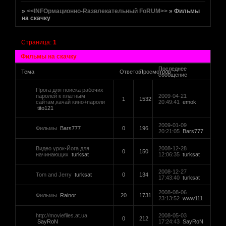
»
<<INFOрмационно-Rазвлекательный FoRUM>>
»
Фильмы
на скачку
Страница:
1
Фильмы на скачку
Последнее
Тема
Ответов
Просмотров
сообщение
Прога для поиска рабочих
паролей к платным
2009-04-21
1
1532
сайтам,качай кино+пароли
20:49:41
emok
tito121
2009-01-09
Фильмы
Bars777
0
196
20:21:05
Bars777
Видео урок-Йога для
2008-12-28
0
150
начинающих
turksat
12:06:35
turksat
2008-12-27
Tom and Jerry
turksat
0
134
17:43:40
turksat
2008-08-06
Фильмы
Rainor
20
1731
23:13:52
www111
http://moviefiles.at.ua
2008-05-03
0
212
SayRoN
17:24:43
SayRoN