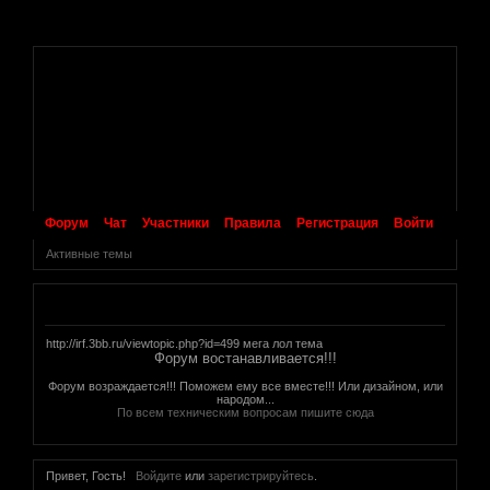
.
Форум
Чат
Участники
Правила
Регистрация
Войти
Активные темы
Объявление
http://irf.3bb.ru/viewtopic.php?id=499 мега лол тема
Форум востанавливается!!!
Форум возраждается!!! Поможем ему все вместе!!! Или дизайном, или
народом...
По всем техническим вопросам пишите сюда
Привет, Гость!
Войдите
или
зарегистрируйтесь
.