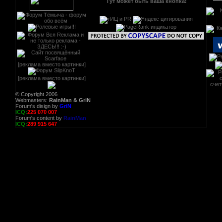
Тут может быть ваша кнопка!
[реклама вместо картинки]
[реклама вместо картинки]
© Copyright 2006
Webmasters:
RainMan & GriN
Forum's disign by
GriN
ICQ:
225 070 007
Forum's content by
RainMan
ICQ:
289 915 647
РЕГ
ав
р
ката
поис
рекл
в
прив